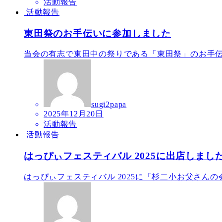
稿
活動報告
日
活動報告
東田祭のお手伝いに参加しました
当会の有志で東田中の祭りである「東田祭」のお手伝い
sugi2papa
投
2025年12月20日
稿
活動報告
日
活動報告
はっぴぃフェスティバル 2025に出店しまし
はっぴぃフェスティバル 2025に「杉二小お父さんの