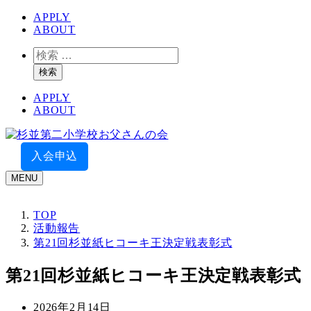
メ
APPLY
ABOUT
イ
ン
検
コ
索
検索
ン
テ
APPLY
ン
ABOUT
ツ
へ
移
入会申込
動
MENU
TOP
活動報告
第21回杉並紙ヒコーキ王決定戦表彰式
第21回杉並紙ヒコーキ王決定戦表彰式
投
2026年2月14日