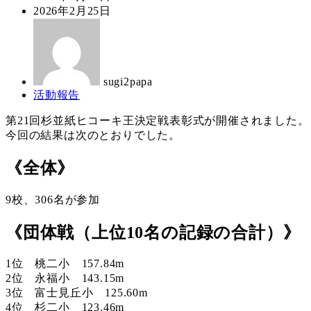
稿
更
2026年2月25日
日
新
著
日
者
sugi2papa
カ
活動報告
テ
第21回杉並紙ヒコーキ王決定戦表彰式が開催されました。
ゴ
今回の結果は次のとおりでした。
リ
ー
《全体》
9校、306名が参加
《団体戦（上位10名の記録の合計）》
1位 桃二小 157.84m
2位 永福小 143.15m
3位 富士見丘小 125.60m
4位 杉二小 123.46m